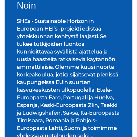
Noin
SHEs - Sustainable Horizon in
European HEI’s -projekti edistää
yhteiskunnan kehitystä laajasti. Se
tukee tutkijoiden luontoa
kunnioittavaa syvällistä ajattelua ja
uusia haasteita ratkaisevia käytännön
ammattilaisia. Olemme kuusi nuorta
korkeakoulua, jotka sijaitsevat pienissä
kaupungeissa EU:n suurten
kasvukeskusten ulkopuolella: Etelä-
Euroopasta Faro, Portugali ja Huelva,
Espanja, Keski-Euroopasta Zlin, Tsekki
ja Ludwigshafen, Saksa, Itä-Euroopasta
Timisoara, Romania ja Pohjois-
Euroopasta Lahti, Suomi ja toimimme
yhdessä aluetalouden sekä -