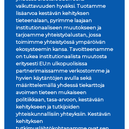
vaikuttavuuden hyväksi. Tuotamme
lisäarvoa kestävän kehityksen
tieteenalaan, pyrimme laajaan
institutionaaliseen muutokseen ja
tarjoamme yhteistyöalustan, jossa
toimimme yhteistyössä ympäröivän
ekosysteemin kansa. Tavoitteenamme
on tukea institutionaalista muutosta
eritysesti EU:n ulkopuolisissa
partnerimaissamme verkostomme ja
hyvien käytäntöjen avulla sekä
määrittelemällä yhdessä tiekarttoja
avoimen tieteen mukaiseen
politiikkaan, tasa-arvoon, kestävään
kehitykseen ja tutkijoiden
yhteiskunnallisiin yhteyksiin. Kestävän
kehityksen
tutkimuslähtökohtanamme ovat sen