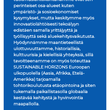
perinteiset osa-alueet kuten
ympäristö- ja sosioekonomiset
kysymykset, mutta keskitymme myös
innovaatiolähtöisesti tekoälyyn
edistäen samalla yrittäjyyttä ja
työllisyyttä sekä aluekehitysvaikutusta.
Hyödynnämme maantieteellistä
ulottuvuuttamme, historiallisia,
kulttuurisia ja kielellisiä yhteyksiä, sillä
tavoitteenamme on myös toteuttaa
SUSTAINABLE HORIZONS Euroopan
ulkopuolella (Aasia, Afrikka, Etelä-
Amerikka) tarjoamalla
tohtorikoulutusta etäopintoina ja siten
tukemalla paikallistasolla globaalia
kestävää kehitystä ja hyvinvointia
maapallolla.