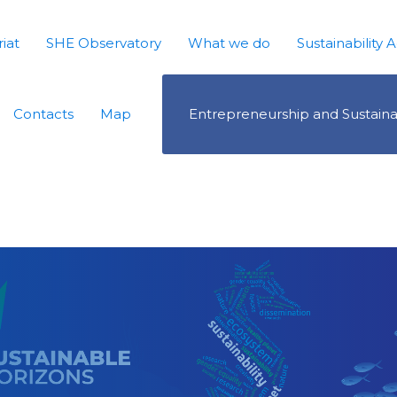
iat
SHE Observatory
What we do
Sustainability A
Contacts
Map
Entrepreneurship and Sustaina