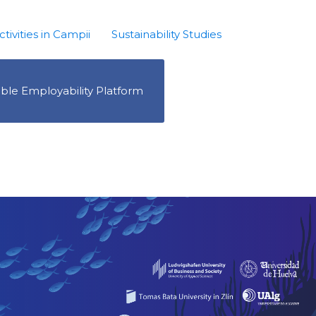
ctivities in Campii
Sustainability Studies
ble Employability Platform