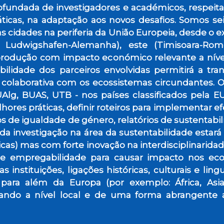
rofundada de investigadores e académicos, respeit
ticas, na adaptação aos novos desafios. Somos sei
 cidades na periferia da União Europeia, desde o e
, Ludwigshafen-Alemanha), este (Timisoara-Romén
produção com impacto económico relevante a níve
ilidade dos parceiros envolvidas permitirá a tran
 colaborativa com os ecossistemas circundantes. O
 UAlg, BUAS, UTB - nos países classificados pela
lhores práticas, definir roteiros para implementar 
nos de igualdade de género, relatórios de sustentabi
 investigação na área da sustentabilidade estará 
s) mas com forte inovação na interdisciplinaridade 
empregabilidade para causar impacto nos ecoss
 instituições, ligações históricas, culturais e lin
 para além da Europa (por exemplo: África, As
iando a nível local e de uma forma abrangente 