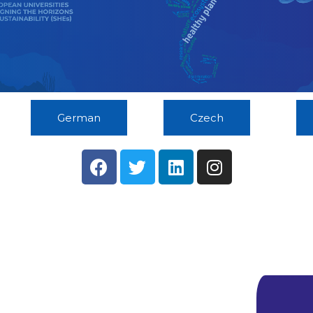
German
Czech